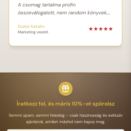
A csomag tartalma profin
összeválogatott, nem random könyvek,
hanem értékesek.”
Szabó Katalin
★
★
★
★
★
Marketing vezető
Íratkozz fel, és máris 10%-ot spórolsz
Semmi spam, semmi felesleg – csak hasznosság és exkluzív
ajánlatok, amiket máshol nem kapsz meg.