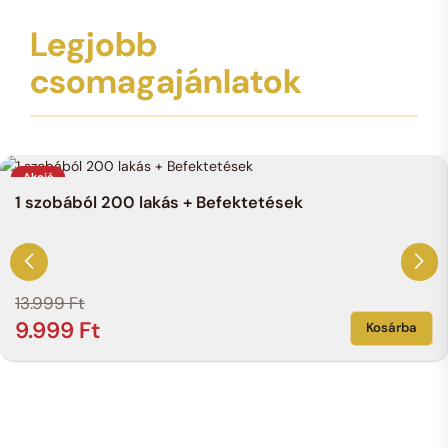
Legjobb
csomagajánlatok
Akció
1 szobából 200 lakás + Befektetések
13.999
Ft
9.999
Ft
Kosárba