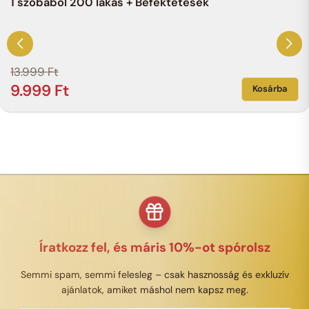
1 szobából 200 lakás + Befektetések
13.999
Ft
9.999
Ft
Kosárba
Íratkozz fel, és máris 10%-ot spórolsz
Semmi spam, semmi felesleg – csak hasznosság és exkluzív
ajánlatok, amiket máshol nem kapsz meg.