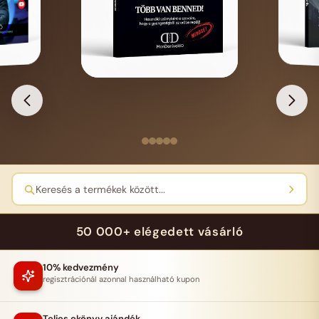
Keresés a termékek között...
50 000+ elégedett vásárló
10% kedvezmény
regisztrációnál azonnal használható kupon
Teljes ekönyv ajándék