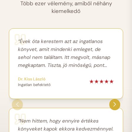
Több ezer vélemény, amiből néhány
kiemelkedő
“Évek óta kerestem azt az ingatlanos
könyvet, amit mindenki emleget, de
sehol nem találtam. Itt megvolt, másnap
megkaptam. Tiszta, jó minőségű, pont
ahogy leírták.”
Dr. Kiss László
★
★
★
★
★
Ingatlan befektető
“Nem hittem, hogy ennyire értékes
könyveket kapok ekkora kedvezménnyel.