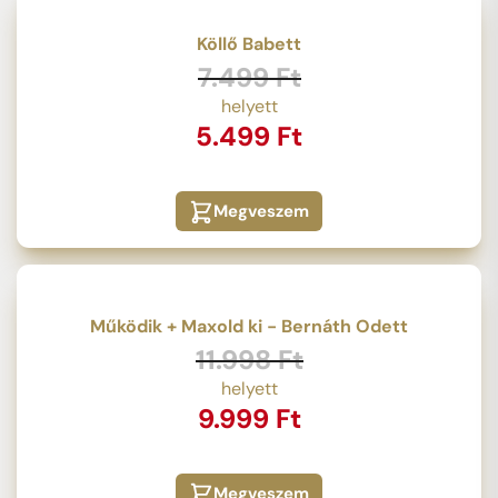
Köllő Babett
Original
Current
7.499
Ft
price
price
5.499
Ft
was:
is:
7.499 Ft.
5.499 Ft.
Megveszem
Működik + Maxold ki - Bernáth Odett
Original
Current
11.998
Ft
price
price
9.999
Ft
was:
is:
11.998 Ft.
9.999 Ft.
Megveszem