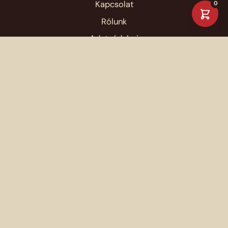
Kapcsolat
0
Rólunk
Adatvédelmi
ÁSZF
Impresszum
Elérhetőség
(raktár) 1222 Budapest, Nagytétényi út 112.
(székhely) 1237 Budapest, Szent László u. 163.
ugyfelszolgalat@ertekeskonyvek.hu
FIZETÉSI OPCIÓK