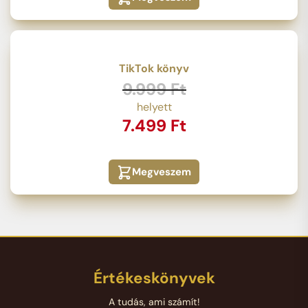
TikTok könyv
Original
Current
9.999
Ft
price
price
7.499
Ft
was:
is:
9.999 Ft.
7.499 Ft.
Megveszem
Értékeskönyvek
A tudás, ami számít!