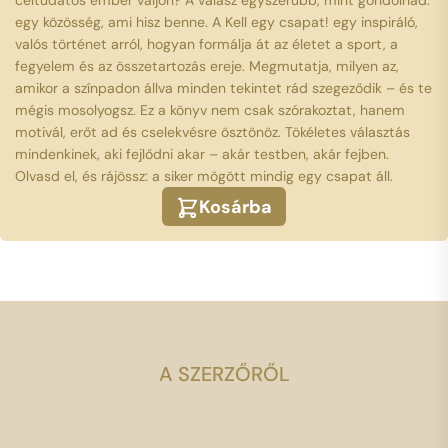
céltudatos ember váljon? A válasz egyszerűbb, mint gondolnád:
egy közösség, ami hisz benne. A Kell egy csapat! egy inspiráló,
valós történet arról, hogyan formálja át az életet a sport, a
fegyelem és az összetartozás ereje. Megmutatja, milyen az,
amikor a színpadon állva minden tekintet rád szegeződik – és te
mégis mosolyogsz. Ez a könyv nem csak szórakoztat, hanem
motivál, erőt ad és cselekvésre ösztönöz. Tökéletes választás
mindenkinek, aki fejlődni akar – akár testben, akár fejben.
Olvasd el, és rájössz: a siker mögött mindig egy csapat áll.
Kosárba
A SZERZŐRŐL