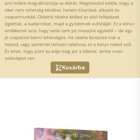
ami örökre megváltoztatja az életét. Megtanulod belőle, hogy a
siker nem tehetség kérdése, hanem kitartásé, alázaté és
csapatmunkáé. Oldalról oldalra átéled az első fellépések
izgalmát, a kudarcokat, majd a győzelmek eufóriáját. Ez a könyv
emlékeztet arra, hogy senki sem jut messzire egyedül – de egy
jó csapattal bármi lehetséges. Ha valaha kerested már a
helyed, vagy szeretnél tartozni valahova, ez a könyv neked szól.
És lehet, hogy pont ez adja meg azt a löketet, amire most
szükséged van.
Kosárba