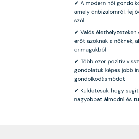
✔ A modern női gondolk
amely önbizalomról, fejlőd
szól
✔ Valós élethelyzeteken 
erőt azoknak a nőknek, a
önmagukból
✔ Több ezer pozitív viss
gondolatuk képes jobb i
gondolkodásmódot
✔ Küldetésük, hogy segí
nagyobbat álmodni és tud