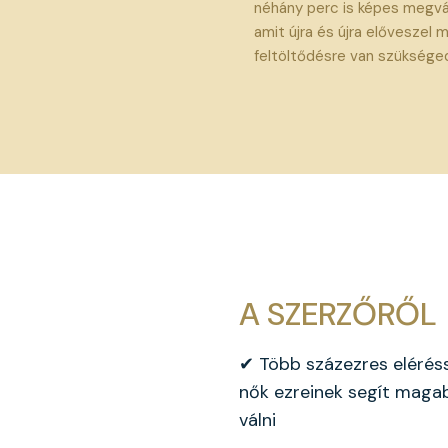
néhány perc is képes megvál
amit újra és újra előveszel m
feltöltődésre van szüksége
A SZERZŐRŐL
✔ Több százezres eléréss
nők ezreinek segít maga
válni