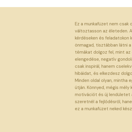
Ez a munkafüzet nem csak o
változtasson az életeden. 
kérdéseken és feladatokon 
önmagad, tisztábban látni a c
témákat dolgoz fel, mint az 
elengedése, negatív gondol
csak inspirál, hanem cselekvé
hibáidat, és elkezdesz dolgo
Minden oldal olyan, mintha 
útján. Könnyed, mégis mély 
motivációt és új lendületet
szeretnél a fejlődésről, han
ez a munkafüzet neked készü