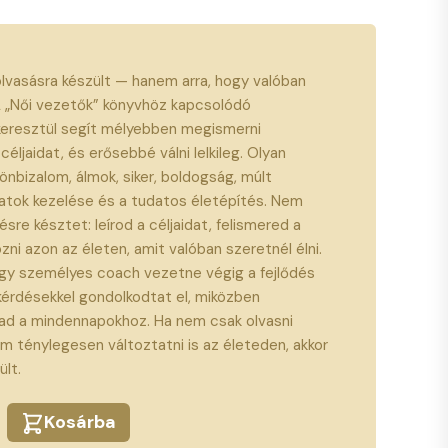
lvasásra készült — hanem arra, hogy valóban
A „Női vezetők” könyvhöz kapcsolódó
keresztül segít mélyebben megismerni
éljaidat, és erősebbé válni lelkileg. Olyan
önbizalom, álmok, siker, boldogság, múlt
atok kezelése és a tudatos életépítés. Nem
sre késztet: leírod a céljaidat, felismered a
zni azon az életen, amit valóban szeretnél élni.
egy személyes coach vezetne végig a fejlődés
kérdésekkel gondolkodtat el, miközben
 ad a mindennapokhoz. Ha nem csak olvasni
em ténylegesen változtatni is az életeden, akkor
lt.
Kosárba