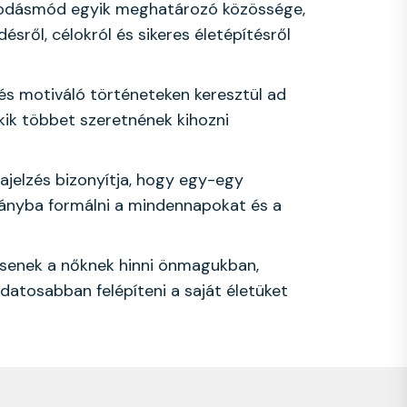
odásmód egyik meghatározó közössége,
ésről, célokról és sikeres életépítésről
és motiváló történeteken keresztül ad
kik többet szeretnének kihozni
zajelzés bizonyítja, hogy egy-egy
rányba formálni a mindennapokat és a
tsenek a nőknek hinni önmagukban,
atosabban felépíteni a saját életüket