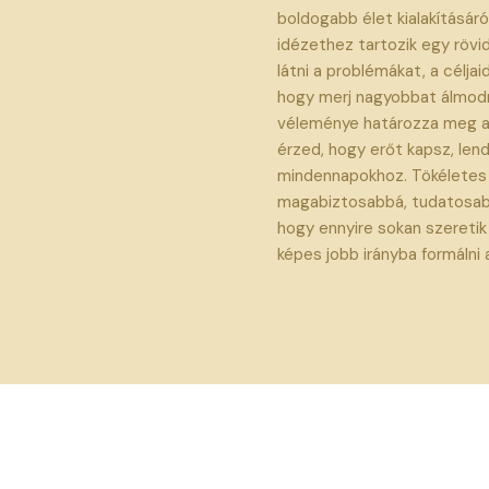
boldogabb élet kialakításár
idézethez tartozik egy rövi
látni a problémákat, a célja
hogy merj nagyobbat álmodn
véleménye határozza meg a
érzed, hogy erőt kapsz, len
mindennapokhoz. Tökéletes 
magabiztosabbá, tudatosabbá
hogy ennyire sokan szereti
képes jobb irányba formálni