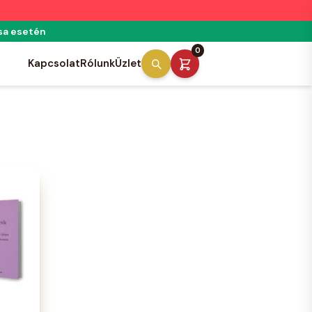
́sa esetén
0
Kapcsolat
Rólunk
Üzlet