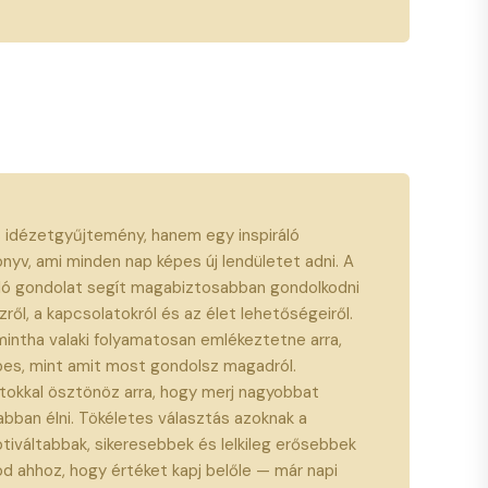
 idézetgyűjtemény, hanem egy inspiráló
yv, ami minden nap képes új lendületet adni. A
ló gondolat segít magabiztosabban gondolkodni
zről, a kapcsolatokról és az élet lehetőségeiről.
intha valaki folyamatosan emlékeztetne arra,
pes, mint amit most gondolsz magadról.
okkal ösztönöz arra, hogy merj nagyobbat
abban élni. Tökéletes választás azoknak a
tiváltabbak, sikeresebbek és lelkileg erősebbek
nod ahhoz, hogy értéket kapj belőle — már napi