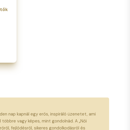
etők
den nap kapnál egy erős, inspiráló üzenetet, ami
l többre vagy képes, mint gondolnád. A „Női
őről, fejlődésről, sikeres gondolkodásról és