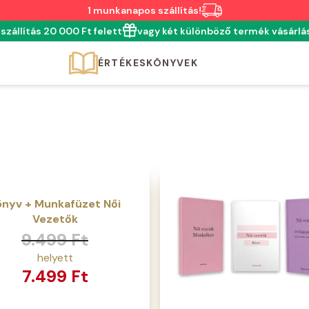
1 munkanapos szállítás!
szállítás 20 000 Ft felett
vagy két különböző termék vásárla
ÉRTÉKESKÖNYVEK
önyv + Munkafüzet Női
Vezetők
inal
ent
9.499
Ft
e
e
7.499
Ft
 Ft.
 Ft.