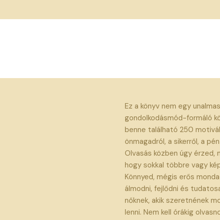
Ez a könyv nem egy unalmas
gondolkodásmód-formáló kön
benne található 250 motivá
önmagadról, a sikerről, a pén
Olvasás közben úgy érzed, m
hogy sokkal többre vagy ké
Könnyed, mégis erős mondat
álmodni, fejlődni és tudatos
nőknek, akik szeretnének mo
lenni. Nem kell órákig olvas