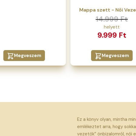
Mappa szett - Női Vez
Original
Current
14.999
Ft
price
price
9.999
Ft
was:
is:
14.999 Ft.
9.999 Ft.
Megveszem
Megveszem
Ez a könyv olyan, mintha min
emlékeztet arra, hogy sokka
vezetők” önbizalomról, női er