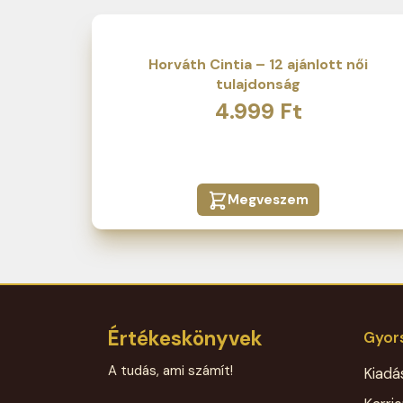
Horváth Cintia – 12 ajánlott női
tulajdonság
4.999
Ft
Megveszem
Értékeskönyvek
Gyors
A tudás, ami számít!
Kiadá