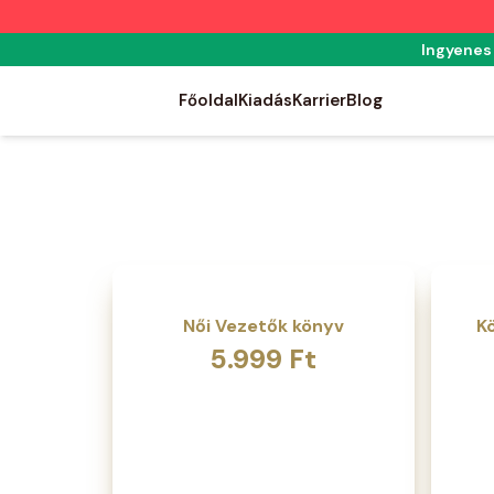
Ingyenes 
Főoldal
Kiadás
Karrier
Blog
Női Vezetők könyv
K
5.999
Ft
Orig
Curr
pric
pric
was:
is:
9.499
7.499