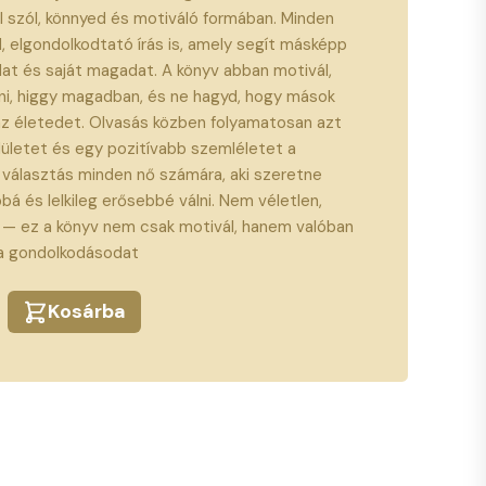
ól szól, könnyed és motiváló formában. Minden
d, elgondolkodtató írás is, amely segít másképp
idat és saját magadat. A könyv abban motivál,
i, higgy magadban, és ne hagyd, hogy mások
z életedet. Olvasás közben folyamatosan azt
dületet és egy pozitívabb szemléletet a
választás minden nő számára, aki szeretne
 és lelkileg erősebbé válni. Nem véletlen,
k — ez a könyv nem csak motivál, hanem valóban
 a gondolkodásodat
Kosárba