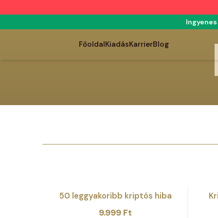
Ingyenes 
Főoldal
Kiadás
Karrier
Blog
50 leggyakoribb kriptós hiba
Kr
Akció
Origi
Curr
9.999
Ft