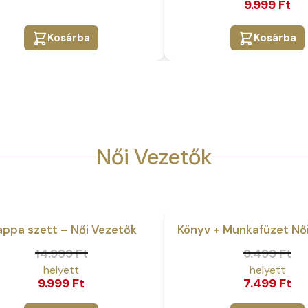
9.999
Ft
was:
is:
9 Ft.
 Ft.
11.998 Ft.
9.999 Ft.
Kosárba
Kosárba
Női Vezetők
ppa szett – Női Vezetők
Könyv + Munkafüzet Nő
Akció
nal
ent
Original
Current
14.999
Ft
9.499
Ft
price
price
9.999
Ft
7.499
Ft
was:
is: