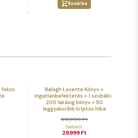
Kosárba
 fokos
Balogh Levente Könyv +
Akció
Akció
te
Ingatlanbefektetés + 1 szobából
200 lakásig könyv + 50
Orig
Curr
leggyakoribb kriptós hiba
pric
pric
Original
Current
40.000
Ft
was:
is:
price
price
20.0
16.99
29.999
Ft
was:
is: