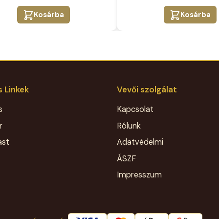
Kosárba
Kosárba
 Linkek
Vevői szolgálat
s
Kapcsolat
r
Rólunk
ast
Adatvédelmi
ÁSZF
Impresszum