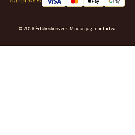
FIZETÉSI OPCIÓK
© 2026 Értékeskönyvek. Minden jog fenntartva.