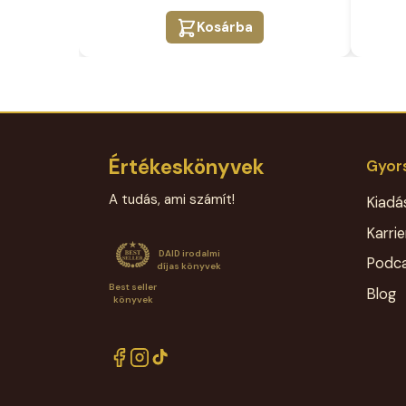
Kosárba
Értékeskönyvek
Gyors
A tudás, ami számít!
Kiadá
Karrie
DAID irodalmi
Podc
díjas könyvek
Best seller
Blog
könyvek