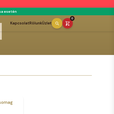
́sa esetén
0
Kapcsolat
Rólunk
Üzlet
csomag