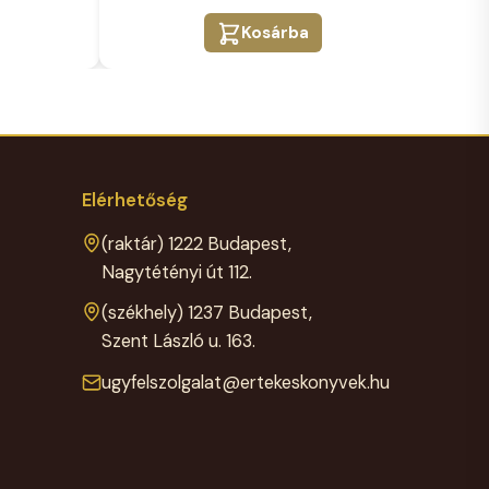
40.000 Ft.
29.999 Ft.
Kosárba
Elérhetőség
(raktár) 1222 Budapest,
Nagytétényi út 112.
(székhely) 1237 Budapest,
Szent László u. 163.
ugyfelszolgalat@ertekeskonyvek.hu