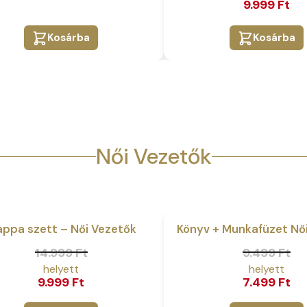
9.999
Ft
was:
is:
9 Ft.
 Ft.
11.998 Ft.
9.999 Ft.
Kosárba
Kosárba
Női Vezetők
ppa szett – Női Vezetők
Könyv + Munkafüzet Nő
Akció
nal
ent
Original
Current
14.999
Ft
9.499
Ft
price
price
9.999
Ft
7.499
Ft
was:
is: