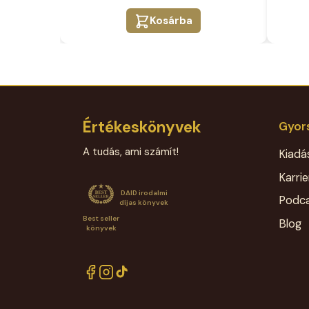
Kosárba
Értékeskönyvek
Gyors
A tudás, ami számít!
Kiadá
Karrie
DAID irodalmi
Podc
díjas könyvek
Best seller
Blog
könyvek