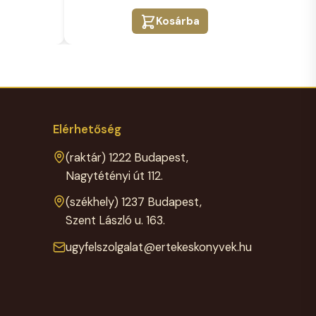
40.000 Ft.
29.999 Ft.
Kosárba
Elérhetőség
(raktár) 1222 Budapest,
Nagytétényi út 112.
(székhely) 1237 Budapest,
Szent László u. 163.
ugyfelszolgalat@ertekeskonyvek.hu