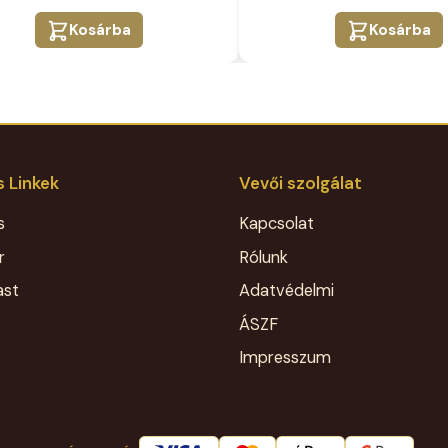
Kosárba
Kosárba
 Linkek
Vevői szolgálat
s
Kapcsolat
r
Rólunk
ast
Adatvédelmi
ÁSZF
Impresszum