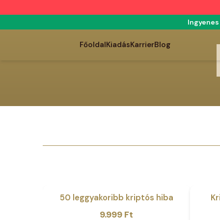
Ingyenes 
Főoldal
Kiadás
Karrier
Blog
50 leggyakoribb kriptós hiba
Kr
Akció
Origi
Curr
9.999
Ft