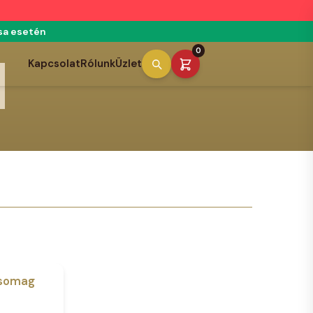
́sa esetén
0
Kapcsolat
Rólunk
Üzlet
csomag