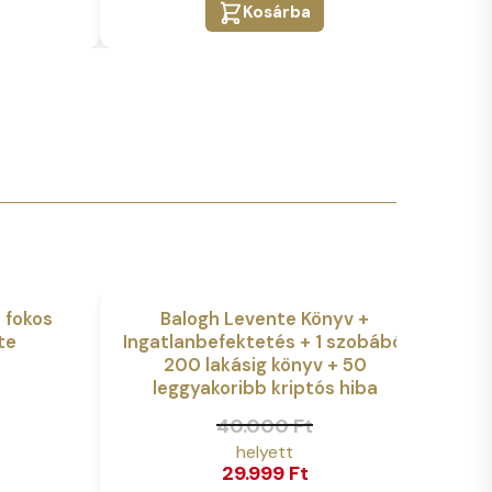
Kosárba
 fokos
Balogh Levente Könyv +
Akció
Akció
te
Ingatlanbefektetés + 1 szobából
200 lakásig könyv + 50
Orig
Curr
leggyakoribb kriptós hiba
pric
pric
Original
Current
40.000
Ft
was:
is:
price
price
20.0
16.99
29.999
Ft
was:
is: